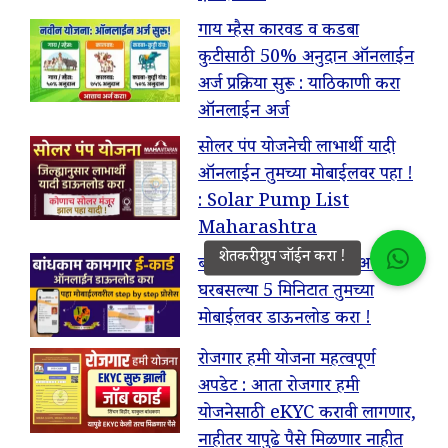
गाय म्हैस कारवड व कडबा
कुटीसाठी 50% अनुदान ऑनलाईन
अर्ज प्रक्रिया सुरू : याठिकाणी करा
ऑनलाईन अर्ज
सोलर पंप योजनेची लाभार्थी यादी
ऑनलाईन तुमच्या मोबाईलवर पहा !
: Solar Pump List
Maharashtra
बांधकाम कामगार ई-कार्ड आता
घरबसल्या 5 मिनिटात तुमच्या
मोबाईलवर डाऊनलोड करा !
रोजगार हमी योजना महत्वपूर्ण
अपडेट : आता रोजगार हमी
योजनेसाठी eKYC करावी लागणार,
नाहीतर यापुढे पैसे मिळणार नाहीत