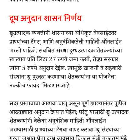
दवदाते यांच्यामार्फत देण्यात आली.
दूध अनुदान शासन निर्णय
दूधउत्पादक व्यक्तींनी शासनाच्या अधिकृत वेबसाईटवर
प्राण्यांच्या टॅगस् आणि अनुवंशिकतेची माहिती ऑनलाईन
भरली पाहिजे. संबंधित संस्था दुग्धउत्पादक शेतकऱ्यांच्या
खात्यात प्रति लिटर 27 रुपये जमा करते, तेव्हा सरकार
त्यांना 5 रुपये अनुदान देईल. त्यामुळे खाजगी व सहकारी
संस्थांना दूध पुरवठा करणाऱ्या शेतकऱ्यांना या योजनेचा
नक्कीच फायदा मिळणार आहे.
सदर प्रस्तावाचा आढावा चालू असून पूर्ण झाल्यानंतर पुढील
आठवड्यात अनुदान देण्यात येईल; परंतु यासाठी दूध उत्पादक
शेतकऱ्यांनी वेळेवर अनुवंशिक माहिती ऑनलाईन
भरण्यासाठी प्राण्यांच्या टॅगचा वापर करावा. दूध संस्थांच्या
गरजा लक्षात घेता दुग्ध व्यवसाय विकास मंत्री तुकाराम मुंढे