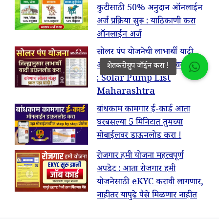
कुटीसाठी 50% अनुदान ऑनलाईन
अर्ज प्रक्रिया सुरू : याठिकाणी करा
ऑनलाईन अर्ज
सोलर पंप योजनेची लाभार्थी यादी
ऑनलाईन तुमच्या मोबाईलवर पहा !
: Solar Pump List
Maharashtra
बांधकाम कामगार ई-कार्ड आता
घरबसल्या 5 मिनिटात तुमच्या
मोबाईलवर डाऊनलोड करा !
रोजगार हमी योजना महत्वपूर्ण
अपडेट : आता रोजगार हमी
योजनेसाठी eKYC करावी लागणार,
नाहीतर यापुढे पैसे मिळणार नाहीत