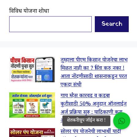
विविध योजना शोधा
Search
तुम्हाला पीएम किसान योजनेचा लाभ
मिळत नाही का ? चिंता करु नका !
आता नोंदणीसाठी शासनाकडून परत
एकदा संधी
गाय म्हैस कारवड व कडबा
कुटीसाठी 50% अनुदान ऑनलाईन
अर्ज प्रक्रिया सुरू : याठिकाणी करा
ऑनलाईन अर्ज
सोलर पंप योजनेची लाभार्थी यादी