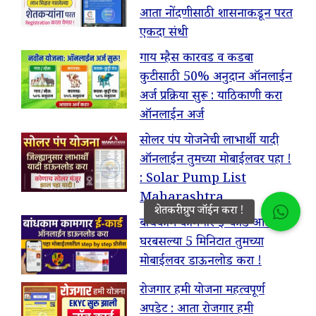
आता नोंदणीसाठी शासनाकडून परत
एकदा संधी
गाय म्हैस कारवड व कडबा
कुटीसाठी 50% अनुदान ऑनलाईन
अर्ज प्रक्रिया सुरू : याठिकाणी करा
ऑनलाईन अर्ज
सोलर पंप योजनेची लाभार्थी यादी
ऑनलाईन तुमच्या मोबाईलवर पहा !
: Solar Pump List
Maharashtra
बांधकाम कामगार ई-कार्ड आता
घरबसल्या 5 मिनिटात तुमच्या
मोबाईलवर डाऊनलोड करा !
रोजगार हमी योजना महत्वपूर्ण
अपडेट : आता रोजगार हमी