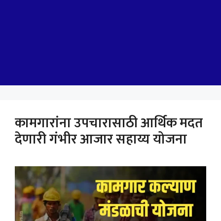
कामगारांना उपचारासाठी आर्थिक मदत
देणारी गंभीर आजार सहाय्य योजना