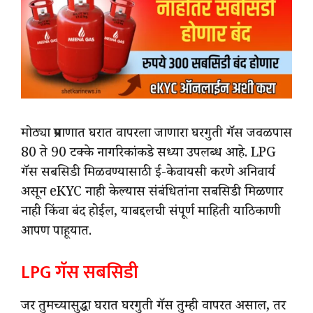
मोठ्या प्रमाणात घरात वापरला जाणारा घरगुती गॅस जवळपास
80 ते 90 टक्के नागरिकांकडे सध्या उपलब्ध आहे. LPG
गॅस सबसिडी मिळवण्यासाठी ई-केवायसी करणे अनिवार्य
असून eKYC नाही केल्यास संबंधितांना सबसिडी मिळणार
नाही किंवा बंद होईल, याबद्दलची संपूर्ण माहिती याठिकाणी
आपण पाहूयात.
LPG गॅस सबसिडी
जर तुमच्यासुद्धा घरात घरगुती गॅस तुम्ही वापरत असाल, तर