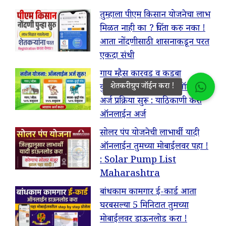
तुम्हाला पीएम किसान योजनेचा लाभ
मिळत नाही का ? चिंता करु नका !
आता नोंदणीसाठी शासनाकडून परत
एकदा संधी
गाय म्हैस कारवड व कडबा
कुटीसाठी 50% अनुदान ऑनलाईन
अर्ज प्रक्रिया सुरू : याठिकाणी करा
ऑनलाईन अर्ज
सोलर पंप योजनेची लाभार्थी यादी
ऑनलाईन तुमच्या मोबाईलवर पहा !
: Solar Pump List
Maharashtra
बांधकाम कामगार ई-कार्ड आता
घरबसल्या 5 मिनिटात तुमच्या
मोबाईलवर डाऊनलोड करा !