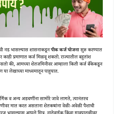
शाची नड भासल्यास शासनाकडून
पीक कर्ज योजना
सुरू करण्यात
काही प्रमाणात कर्ज मिळवू शकतो. राज्यातील बहुतांश
्न असतो की, आमच्या शेतजमिनीवर आम्हाला किती कर्ज बँकेकडून
या लेखाच्या माध्यमातून पाहुयात.
्गिक व अन्य अडचणींना सामोरे जावे लागते, त्यानंतरच
डचणीवर मात करत असताना शेतकऱ्यांना वेळी-अवेळी पैशाची
ी गरज भासल्यास आपले मित्र, नातेवाईक किंवा गावपातळीवर