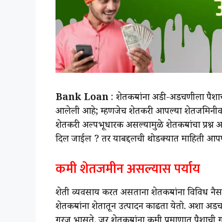
Bank Loan
: शेतकऱ्यांना अडी-अडचणीला पै
आलेली आहे; म्हणजेच शेतकरी आपल्या शेतजमिनीवर 
शेतकरी अल्पभूधारक असल्यामुळे शेतकऱ्यांचा प्रश
दिल जाईल ? तर याबद्दलची थोडक्यात माहिती आपण 
कमी शेतजमीन असल्यास पर्याय
शेती व्यवसाय करत असताना शेतकऱ्यांना विविध नैसर
शेतकऱ्यांना शेतातून उत्पादन काढता येतो. अशा अ
गरज भासते. जर शेतकऱ्यांना कमी प्रमाणात पैशाच