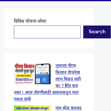
विविध योजना शोधा
Search
तुम्हाला पीएम
किसान योजनेचा
लाभ मिळत नाही
का ? चिंता करु
नका ! आता नोंदणीसाठी शासनाकडून परत
एकदा संधी
गाय म्हैस कारवड