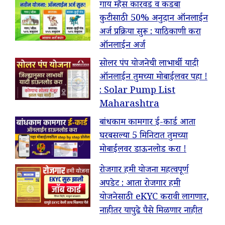
गाय म्हैस कारवड व कडबा
कुटीसाठी 50% अनुदान ऑनलाईन
अर्ज प्रक्रिया सुरू : याठिकाणी करा
ऑनलाईन अर्ज
सोलर पंप योजनेची लाभार्थी यादी
ऑनलाईन तुमच्या मोबाईलवर पहा !
: Solar Pump List
Maharashtra
बांधकाम कामगार ई-कार्ड आता
घरबसल्या 5 मिनिटात तुमच्या
मोबाईलवर डाऊनलोड करा !
रोजगार हमी योजना महत्वपूर्ण
अपडेट : आता रोजगार हमी
योजनेसाठी eKYC करावी लागणार,
नाहीतर यापुढे पैसे मिळणार नाहीत