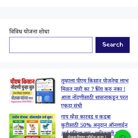
विविध योजना शोधा
Search
तुम्हाला पीएम किसान योजनेचा लाभ
मिळत नाही का ? चिंता करु नका !
आता नोंदणीसाठी शासनाकडून परत
एकदा संधी
गाय म्हैस कारवड व कडबा
कुटीसाठी 50% अनुदान ऑनलाईन
अर्ज प्रक्रिया सुरू : याठिकाणी करा