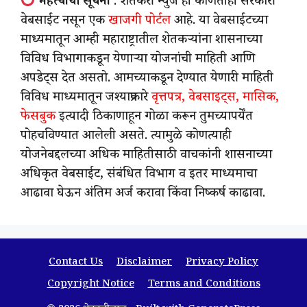
महत्वाची सूचना
: शेतकरी न्युज ही कोणतीही सरकारी
वेबसाईट नसून एक
खाजगी पोर्टल
आहे. या वेबसाईटच्या
माध्यमातून आम्ही महाराष्ट्रातील शेतकऱ्यांना शासनाच्या
विविध विभागाकडून येणाऱ्या योजनांची माहिती आणि
अपडेट्स देत असतो. आमच्याकडून देण्यात येणारी माहिती
विविध माध्यमातून जश्याप्रकारे
वृत्तपत्र, वेबसाइट्स, मासिक,
फेसबुक
इत्यादी ठिकाणाहून गोळा करून तुमच्यापर्येंत
पोहचविण्यात आलेली असते. त्यामुळे कोणत्याही
योजनेबद्दलच्या अधिक माहितीसाठी वाचकांनी शासनाच्या
अधिकृत वेबसाईट, संबंधित विभाग व इतर माध्यमाचा
आढावा घेऊन अंतिम अर्ज करावा किंवा निष्कर्ष काढावा.
Contact Us
Disclaimer
Privacy Policy
Copyright Notice
Terms and Conditions