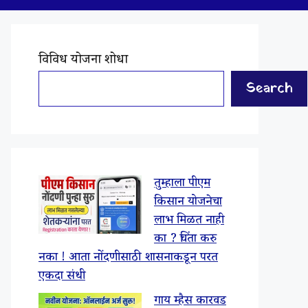
विविध योजना शोधा
Search
तुम्हाला पीएम
किसान योजनेचा
लाभ मिळत नाही
का ? चिंता करु
नका ! आता नोंदणीसाठी शासनाकडून परत
एकदा संधी
गाय म्हैस कारवड