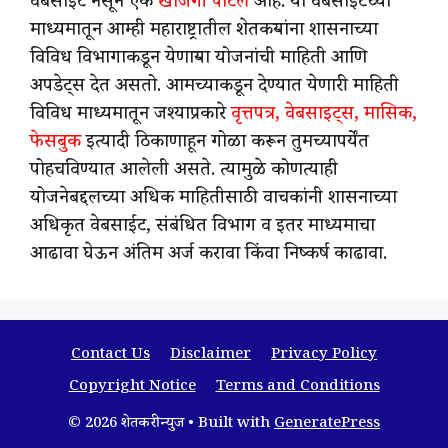
वेबसाईट नसून एक
खाजगी पोर्टल
आहे. या वेबसाईटच्या
माध्यमातून आम्ही महाराष्ट्रातील शेतकऱ्यांना शासनाच्या
विविध विभागाकडून येणाऱ्या योजनांची माहिती आणि
अपडेट्स देत असतो. आमच्याकडून देण्यात येणारी माहिती
विविध माध्यमातून जश्याप्रकारे
वृत्तपत्र, वेबसाइट्स, मासिक,
फेसबुक
इत्यादी ठिकाणाहून गोळा करून तुमच्यापर्येंत
पोहचविण्यात आलेली असते. त्यामुळे कोणत्याही
योजनेबद्दलच्या अधिक माहितीसाठी वाचकांनी शासनाच्या
अधिकृत वेबसाईट, संबंधित विभाग व इतर माध्यमाचा
आढावा घेऊन अंतिम अर्ज करावा किंवा निष्कर्ष काढावा.
Contact Us
Disclaimer
Privacy Policy
Copyright Notice
Terms and Conditions
© 2026 शेतकरी न्युज
• Built with
GeneratePress