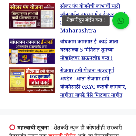
सोलर पंप योजनेची लाभार्थी यादी
ऑनलाईन तुमच्या मोबाईलवर पहा !
: Solar Pump List
Maharashtra
बांधकाम कामगार ई-कार्ड आता
घरबसल्या 5 मिनिटात तुमच्या
मोबाईलवर डाऊनलोड करा !
रोजगार हमी योजना महत्वपूर्ण
अपडेट : आता रोजगार हमी
योजनेसाठी eKYC करावी लागणार,
नाहीतर यापुढे पैसे मिळणार नाहीत
महत्वाची सूचना
: शेतकरी न्युज ही कोणतीही सरकारी