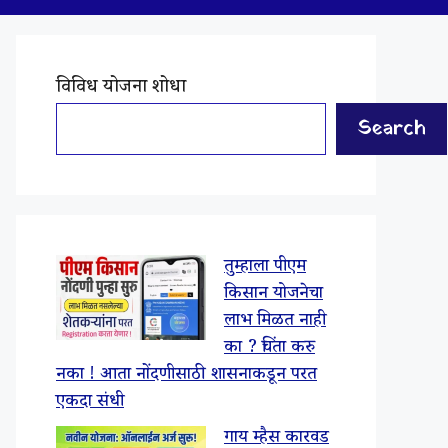
विविध योजना शोधा
Search
तुम्हाला पीएम
किसान योजनेचा
लाभ मिळत नाही
का ? चिंता करु
नका ! आता नोंदणीसाठी शासनाकडून परत
एकदा संधी
गाय म्हैस कारवड