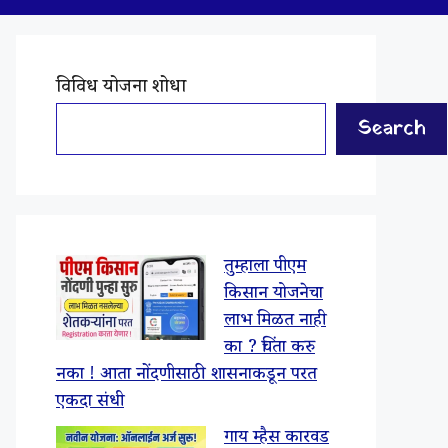
विविध योजना शोधा
Search
तुम्हाला पीएम
किसान योजनेचा
लाभ मिळत नाही
का ? चिंता करु
नका ! आता नोंदणीसाठी शासनाकडून परत
एकदा संधी
गाय म्हैस कारवड