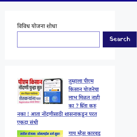
विविध योजना शोधा
Search
तुम्हाला पीएम
किसान योजनेचा
लाभ मिळत नाही
का ? चिंता करु
नका ! आता नोंदणीसाठी शासनाकडून परत
एकदा संधी
गाय म्हैस कारवड