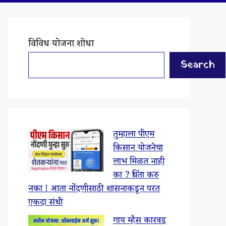
विविध योजना शोधा
Search
तुम्हाला पीएम
किसान योजनेचा
लाभ मिळत नाही
का ? चिंता करु
नका ! आता नोंदणीसाठी शासनाकडून परत
एकदा संधी
गाय म्हैस कारवड