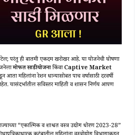
य वाटेल; परंतु ही बातमी एकदम खरोखर आहे. या योजनेची घोषणा
ोजनेला
मोफत साडी योजना
किंवा
Captive Market
आता महिलांना रेशन धान्यासोबत पाच वर्षासाठी दरवर्षी
आहेत. यासंदर्भातील सविस्तर माहिती व शासन निर्णय आपण
ाज्याच्या “एकात्मिक व शाश्वत वस्त्र उद्योग धोरण 2023-28”
ापत्रिकाधारक कुटुंबातील महिलांना वस्त्रोद्योग विभागाकडून