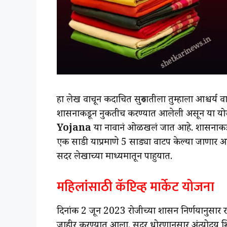
हा लेख वाचून कदाचित सुरुवातीला तुम्हाला आश्चर्
शासनाकडून नुकतीच करण्यात आलेली असून या य
Yojana
या नावानं ओळखलं जात आहे. शासनाकडून 
एक साडी याप्रमाणे 5 साड्या वाटप केल्या जाणार 
सदर लेखाच्या माध्यमातून पाहुयात.
महिलांसाठी कॅप्टिव्ह मार्केट योजना
दिनांक 2 जून 2023 रोजीच्या शासन निर्णयानुसार र
जाहीर करण्यात आला. सदर धोरणानुसार अंत्योदय शिध