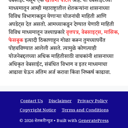
वेबसाईट नसून एक
खाजगी पोर्टल
आहे. या वेबसाईटच्या
माध्यमातून आम्ही महाराष्ट्रातील शेतकऱ्यांना शासनाच्या
विविध विभागाकडून येणाऱ्या योजनांची माहिती आणि
अपडेट्स देत असतो. आमच्याकडून देण्यात येणारी माहिती
विविध माध्यमातून जश्याप्रकारे
वृत्तपत्र, वेबसाइट्स, मासिक,
फेसबुक
इत्यादी ठिकाणाहून गोळा करून तुमच्यापर्येंत
पोहचविण्यात आलेली असते. त्यामुळे कोणत्याही
योजनेबद्दलच्या अधिक माहितीसाठी वाचकांनी शासनाच्या
अधिकृत वेबसाईट, संबंधित विभाग व इतर माध्यमाचा
आढावा घेऊन अंतिम अर्ज करावा किंवा निष्कर्ष काढावा.
Contact Us
Disclaimer
Privacy Policy
Copyright Notice
Terms and Conditions
© 2026 शेतकरी न्युज
• Built with
GeneratePress