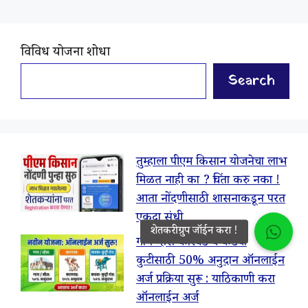
विविध योजना शोधा
Search
तुम्हाला पीएम किसान योजनेचा लाभ
मिळत नाही का ? चिंता करु नका !
आता नोंदणीसाठी शासनाकडून परत
एकदा संधी
गाय म्हैस कारवड व कडबा
कुटीसाठी 50% अनुदान ऑनलाईन
अर्ज प्रक्रिया सुरू : याठिकाणी करा
ऑनलाईन अर्ज