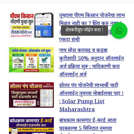
तुम्हाला पीएम किसान योजनेचा लाभ
मिळत नाही का ? चिंता करु नका !
आता नोंदणीसाठी शासनाकडून परत
एकदा संधी
गाय म्हैस कारवड व कडबा
कुटीसाठी 50% अनुदान ऑनलाईन
अर्ज प्रक्रिया सुरू : याठिकाणी करा
ऑनलाईन अर्ज
सोलर पंप योजनेची लाभार्थी यादी
ऑनलाईन तुमच्या मोबाईलवर पहा !
: Solar Pump List
Maharashtra
बांधकाम कामगार ई-कार्ड आता
घरबसल्या 5 मिनिटात तुमच्या