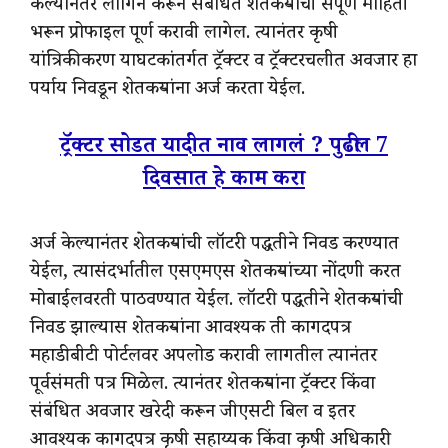
केल्यानंतर लॉगिन करून संबंधित शेतकऱ्याची संपूर्ण माहिती
भरून प्रोफाइल पूर्ण करावी लागेल. त्यानंतर कृषी
यांत्रिकीकरण याघटकांतर्गत ट्रॅक्टर व ट्रॅक्टरचलीत अवजार हा
पर्याय निवडून शेतकऱ्यांना अर्ज करता येईल.
ट्रॅक्टर सोडत यादीत नाव लागलं ? पुढील 7
दिवसात हे काम करा
अर्ज केल्यानंतर शेतकऱ्यांची लॉटरी पद्धतीने निवड करण्यात
येईल, त्यासंदर्भातील एसएमएस शेतकऱ्यांच्या नोंदणी करत
मोबाईलवरती पाठवण्यात येईल. लॉटरी पद्धतीने शेतकऱ्यांची
निवड झाल्यास शेतकऱ्यांना आवश्यक ती कागदपत्र
महाडीबीटी पोर्टलवर अपलोड करावी लागतील त्यानंतर
पूर्वसंमती पत्र मिळेल. त्यानंतर शेतकऱ्यांना ट्रॅक्टर किंवा
संबंधित अवजार खरेदी करून जीएसटी बिल व इतर
आवश्यक कागदपत्र कृषी सहाय्यक किंवा कृषी अधिकारी