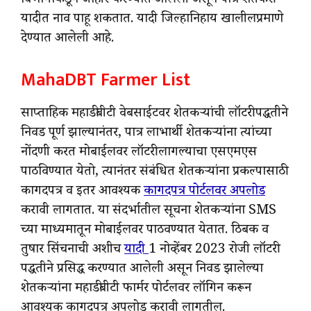
विभागाकडून जाहीर करण्यात आलेली असून पात्र शेतकरी
यादीत नाव पाहू शकतात. यादी जिल्हानिहाय खालीलप्रमाणे
देण्यात आलेली आहे.
MahaDBT Farmer List
साप्ताहिक महाडीबीटी वेबसाईटवर शेतकऱ्यांची लॉटरी पद्धतीने
निवड पूर्ण झाल्यानंतर, पात्र लाभार्थी शेतकऱ्यांना त्यांच्या
नोंदणी करत मोबाईलवर लॉटरी लागल्याचा एसएमएस
पाठविण्यात येतो, त्यानंतर संबंधित शेतकऱ्यांना प्रकल्पासाठी
कागदपत्र व इतर आवश्यक
कागदपत्र पोर्टलवर अपलोड
करावी लागतात. या संदर्भातील सूचना शेतकऱ्यांना SMS
च्या माध्यमातून मोबाईलवर पाठवण्यात येतात. ठिबक व
तुषार सिंचनाची अशीच
यादी
1 नोव्हेंबर 2023 रोजी लॉटरी
पद्धतीने प्रसिद्ध करण्यात आलेली असून निवड झालेल्या
शेतकऱ्यांना महाडीबीटी फार्मर पोर्टलवर लॉगिन करून
आवश्यक कागदपत्र अपलोड करावी लागतील.