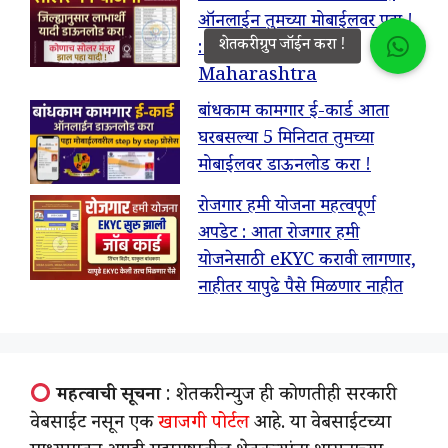
ऑनलाईन तुमच्या मोबाईलवर पहा !
: Solar Pump List
Maharashtra
बांधकाम कामगार ई-कार्ड आता
घरबसल्या 5 मिनिटात तुमच्या
मोबाईलवर डाऊनलोड करा !
रोजगार हमी योजना महत्वपूर्ण
अपडेट : आता रोजगार हमी
योजनेसाठी eKYC करावी लागणार,
नाहीतर यापुढे पैसे मिळणार नाहीत
महत्वाची सूचना
: शेतकरी न्युज ही कोणतीही सरकारी
वेबसाईट नसून एक
खाजगी पोर्टल
आहे. या वेबसाईटच्या