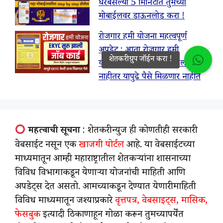
घरबसल्या 5 मिनिटात तुमच्या
मोबाईलवर डाऊनलोड करा !
रोजगार हमी योजना महत्वपूर्ण
अपडेट : आता रोजगार हमी
योजनेसाठी eKYC करावी लागणार,
नाहीतर यापुढे पैसे मिळणार नाहीत
महत्वाची सूचना
: शेतकरी न्युज ही कोणतीही सरकारी
वेबसाईट नसून एक
खाजगी पोर्टल
आहे. या वेबसाईटच्या
माध्यमातून आम्ही महाराष्ट्रातील शेतकऱ्यांना शासनाच्या
विविध विभागाकडून येणाऱ्या योजनांची माहिती आणि
अपडेट्स देत असतो. आमच्याकडून देण्यात येणारी माहिती
विविध माध्यमातून जश्याप्रकारे
वृत्तपत्र, वेबसाइट्स, मासिक,
फेसबुक
इत्यादी ठिकाणाहून गोळा करून तुमच्यापर्येंत