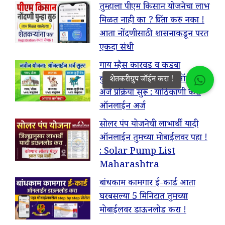
तुम्हाला पीएम किसान योजनेचा लाभ
मिळत नाही का ? चिंता करु नका !
आता नोंदणीसाठी शासनाकडून परत
एकदा संधी
गाय म्हैस कारवड व कडबा
कुटीसाठी 50% अनुदान ऑनलाईन
अर्ज प्रक्रिया सुरू : याठिकाणी करा
ऑनलाईन अर्ज
सोलर पंप योजनेची लाभार्थी यादी
ऑनलाईन तुमच्या मोबाईलवर पहा !
: Solar Pump List
Maharashtra
बांधकाम कामगार ई-कार्ड आता
घरबसल्या 5 मिनिटात तुमच्या
मोबाईलवर डाऊनलोड करा !