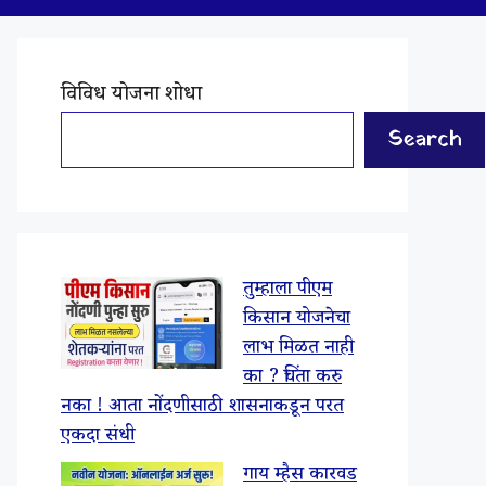
विविध योजना शोधा
Search
तुम्हाला पीएम
किसान योजनेचा
लाभ मिळत नाही
का ? चिंता करु
नका ! आता नोंदणीसाठी शासनाकडून परत
एकदा संधी
गाय म्हैस कारवड