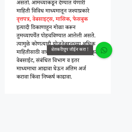
असतो. आमच्याकडून देण्यात येणारी
माहिती विविध माध्यमातून जश्याप्रकारे
वृत्तपत्र, वेबसाइट्स, मासिक, फेसबुक
इत्यादी ठिकाणाहून गोळा करून
तुमच्यापर्येंत पोहचविण्यात आलेली असते.
त्यामुळे कोणत्याही योजनेबद्दलच्या अधिक
माहितीसाठी वाचकांनी शासनाच्या अधिकृत
वेबसाईट, संबंधित विभाग व इतर
माध्यमाचा आढावा घेऊन अंतिम अर्ज
करावा किंवा निष्कर्ष काढावा.