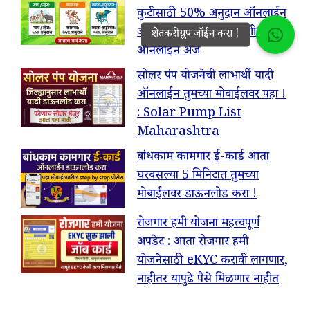
कुटीसाठी 50% अनुदान ऑनलाईन
अर्ज प्रक्रिया सुरू : याठिकाणी करा
ऑनलाईन अर्ज
सोलर पंप योजनेची लाभार्थी यादी
ऑनलाईन तुमच्या मोबाईलवर पहा !
: Solar Pump List
Maharashtra
बांधकाम कामगार ई-कार्ड आता
घरबसल्या 5 मिनिटात तुमच्या
मोबाईलवर डाऊनलोड करा !
रोजगार हमी योजना महत्वपूर्ण
अपडेट : आता रोजगार हमी
योजनेसाठी eKYC करावी लागणार,
नाहीतर यापुढे पैसे मिळणार नाहीत