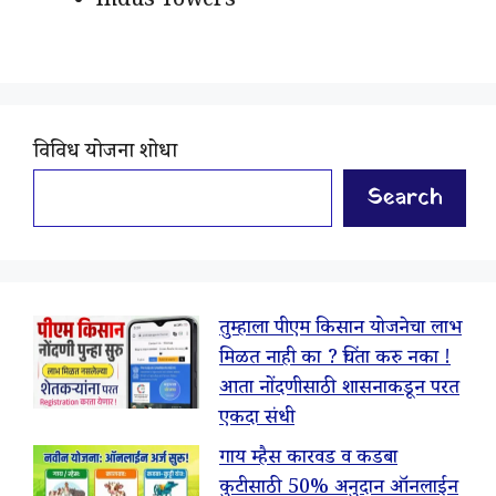
Indus Towers
विविध योजना शोधा
Search
तुम्हाला पीएम किसान योजनेचा लाभ
मिळत नाही का ? चिंता करु नका !
आता नोंदणीसाठी शासनाकडून परत
एकदा संधी
गाय म्हैस कारवड व कडबा
कुटीसाठी 50% अनुदान ऑनलाईन