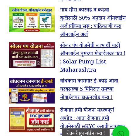
गाय म्हैस कारवड व कडबा
कुटीसाठी 50% अनुदान ऑनलाईन
अर्ज प्रक्रिया सुरू : याठिकाणी करा
ऑनलाईन अर्ज
सोलर पंप योजनेची लाभार्थी यादी
ऑनलाईन तुमच्या मोबाईलवर पहा !
: Solar Pump List
Maharashtra
बांधकाम कामगार ई-कार्ड आता
घरबसल्या 5 मिनिटात तुमच्या
मोबाईलवर डाऊनलोड करा !
रोजगार हमी योजना महत्वपूर्ण
अपडेट : आता रोजगार हमी
योजनेसाठी eKYC करावी लागणार,
नाहीतर यापुढे पैसे मिळणार नाहीत