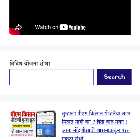
विविध योजना शोधा
Search
तुम्हाला पीएम किसान योजनेचा लाभ
मिळत नाही का ? चिंता करु नका !
आता नोंदणीसाठी शासनाकडून परत
एकदा संधी