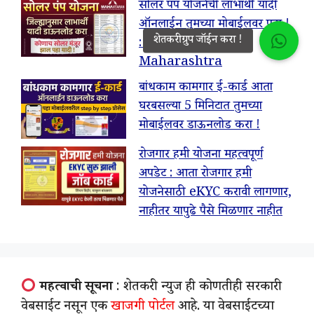
सोलर पंप योजनेची लाभार्थी यादी
ऑनलाईन तुमच्या मोबाईलवर पहा !
: Solar Pump List
Maharashtra
बांधकाम कामगार ई-कार्ड आता
घरबसल्या 5 मिनिटात तुमच्या
मोबाईलवर डाऊनलोड करा !
रोजगार हमी योजना महत्वपूर्ण
अपडेट : आता रोजगार हमी
योजनेसाठी eKYC करावी लागणार,
नाहीतर यापुढे पैसे मिळणार नाहीत
महत्वाची सूचना
: शेतकरी न्युज ही कोणतीही सरकारी
वेबसाईट नसून एक
खाजगी पोर्टल
आहे. या वेबसाईटच्या