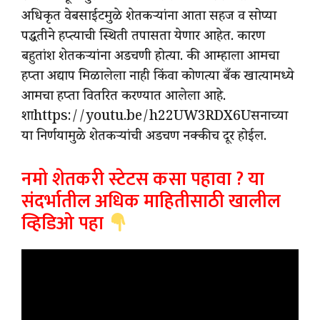
अधिकृत वेबसाईटमुळे शेतकऱ्यांना आता सहज व सोप्या
पद्धतीने हप्त्याची स्थिती तपासता येणार आहेत. कारण
बहुतांश शेतकऱ्यांना अडचणी होत्या. की आम्हाला आमचा
हप्ता अद्याप मिळालेला नाही किंवा कोणत्या बँक खात्यामध्ये
आमचा हप्ता वितरित करण्यात आलेला आहे.
शाhttps://youtu.be/h22UW3RDX6Uसनाच्या
या निर्णयामुळे शेतकऱ्यांची अडचण नक्कीच दूर होईल.
नमो शेतकरी स्टेटस कसा पहावा ? या
संदर्भातील अधिक माहितीसाठी खालील
व्हिडिओ पहा