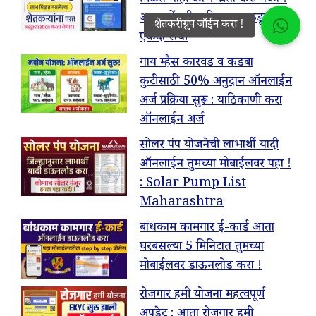
आता नोंदणीसाठी शासनाकडून परत
एकदा संधी
गाय म्हैस कारवड व कडबा
कुटीसाठी 50% अनुदान ऑनलाईन
अर्ज प्रक्रिया सुरू : याठिकाणी करा
ऑनलाईन अर्ज
सोलर पंप योजनेची लाभार्थी यादी
ऑनलाईन तुमच्या मोबाईलवर पहा !
: Solar Pump List
Maharashtra
बांधकाम कामगार ई-कार्ड आता
घरबसल्या 5 मिनिटात तुमच्या
मोबाईलवर डाऊनलोड करा !
रोजगार हमी योजना महत्वपूर्ण
अपडेट : आता रोजगार हमी