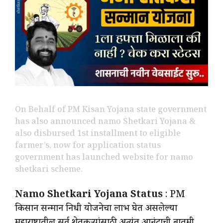
On Behalf of PM Kisan Yojana state government
has also announced namo Shetkari Yojana &
also disbursed 1st installment to eligible
farmer’s, now for application status
government has launched website for namo
shetkari scheme.
Namo Shetkari Yojana Status
: PM
किसान सन्मान निधी योजनेचा लाभ घेत असलेल्या