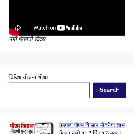
नमो शेतकरी स्टेटस
विविध योजना शोधा
Search
तुम्हाला पीएम किसान योजनेचा लाभ
मिळत नाही का ? चिंता करु नका !