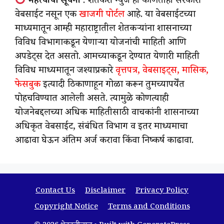
महत्वाची सूचना
: शेतकरी न्युज ही कोणतीही सरकारी
वेबसाईट नसून एक
खाजगी पोर्टल
आहे. या वेबसाईटच्या
माध्यमातून आम्ही महाराष्ट्रातील शेतकऱ्यांना शासनाच्या
विविध विभागाकडून येणाऱ्या योजनांची माहिती आणि
अपडेट्स देत असतो. आमच्याकडून देण्यात येणारी माहिती
विविध माध्यमातून जश्याप्रकारे
वृत्तपत्र, वेबसाइट्स, मासिक,
फेसबुक
इत्यादी ठिकाणाहून गोळा करून तुमच्यापर्येंत
पोहचविण्यात आलेली असते. त्यामुळे कोणत्याही
योजनेबद्दलच्या अधिक माहितीसाठी वाचकांनी शासनाच्या
अधिकृत वेबसाईट, संबंधित विभाग व इतर माध्यमाचा
आढावा घेऊन अंतिम अर्ज करावा किंवा निष्कर्ष काढावा.
Contact Us
Disclaimer
Privacy Policy
Copyright Notice
Terms and Conditions