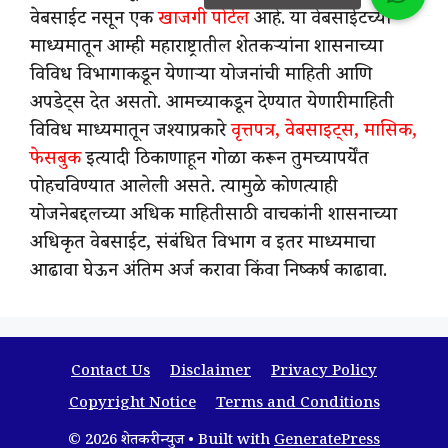
वेबसाईट नसून एक
खाजगी पोर्टल
आहे. या वेबसाईटच्या
माध्यमातून आम्ही महाराष्ट्रातील शेतकऱ्यांना शासनाच्या
विविध विभागाकडून येणाऱ्या योजनांची माहिती आणि
अपडेट्स देत असतो. आमच्याकडून देण्यात येणारी माहिती
विविध माध्यमातून जश्याप्रकारे
वृत्तपत्र, वेबसाइट्स, मासिक,
फेसबुक
इत्यादी ठिकाणाहून गोळा करून तुमच्यापर्येंत
पोहचविण्यात आलेली असते. त्यामुळे कोणत्याही
योजनेबद्दलच्या अधिक माहितीसाठी वाचकांनी शासनाच्या
अधिकृत वेबसाईट, संबंधित विभाग व इतर माध्यमाचा
आढावा घेऊन अंतिम अर्ज करावा किंवा निष्कर्ष काढावा.
Contact Us
Disclaimer
Privacy Policy
Copyright Notice
Terms and Conditions
© 2026 शेतकरी न्युज
• Built with
GeneratePress