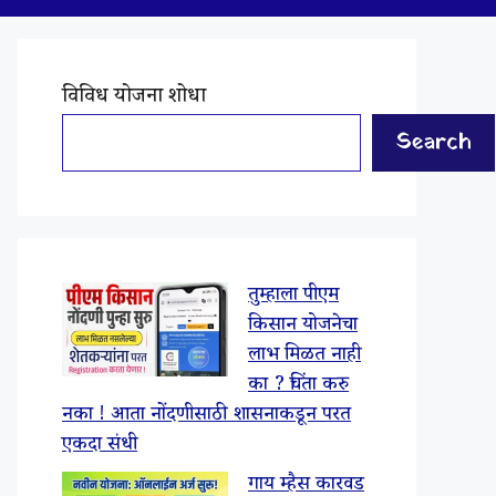
विविध योजना शोधा
Search
तुम्हाला पीएम
किसान योजनेचा
लाभ मिळत नाही
का ? चिंता करु
नका ! आता नोंदणीसाठी शासनाकडून परत
एकदा संधी
गाय म्हैस कारवड