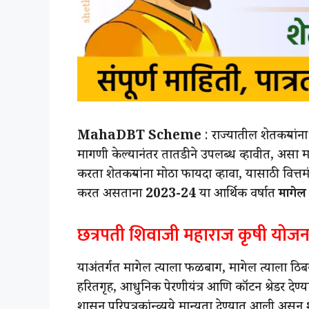
MahaDBT Scheme
: राज्यातील शेतकऱ्यांन
मागणी केल्यानंतर तातडीने उपलब्ध व्हावीत, असा म
करता शेतकऱ्यांना मोठा फायदा व्हावा, यासाठी वित्तम
करत असताना
2023-24
या आर्थिक वर्षात
मागेल
छत्रपती शिवाजी महाराज कृषी योजन
याअंतर्गत मागेल त्याला फळबाग, मागेल त्याला ठि
हरितगृह, आधुनिक पेरणीयंत्र आणि कॉटन श्रेडर देण्
शासन परिपत्रकांन्व्यये मान्यता देण्यात आली असून