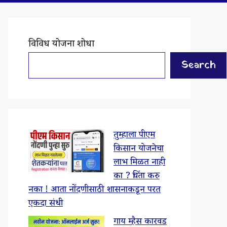
विविध योजना शोधा
Search
तुम्हाला पीएम
किसान योजनेचा
लाभ मिळत नाही
का ? चिंता करु
नका ! आता नोंदणीसाठी शासनाकडून परत
एकदा संधी
गाय म्हैस कारवड